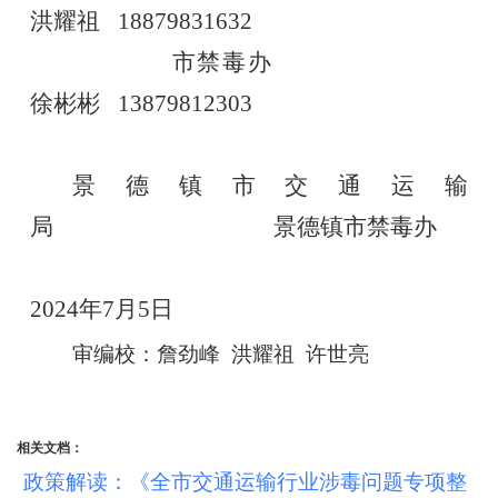
洪耀祖
18879831632
市禁毒办
徐彬彬
13879812303
景德镇市
交通运输
局
景德镇市禁毒办
2024年7月5日
审编校：詹劲峰 洪耀祖 许世亮
相关文档：
政策解读：《全市交通运输行业涉毒问题专项整