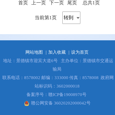
首页
上一页
下一页
尾页
总共1页
当前第1页
网站地图
|
加入收藏
|
设为首页
地址：景德镇市迎宾大道6号
主办单位：景德镇市交通运
输局
联系电话：8578002 邮编：333000 传真：8578008
政府网
站标识码：3602000018
备案序号：
赣ICP备19008970号
赣公网安备 36020202000042号