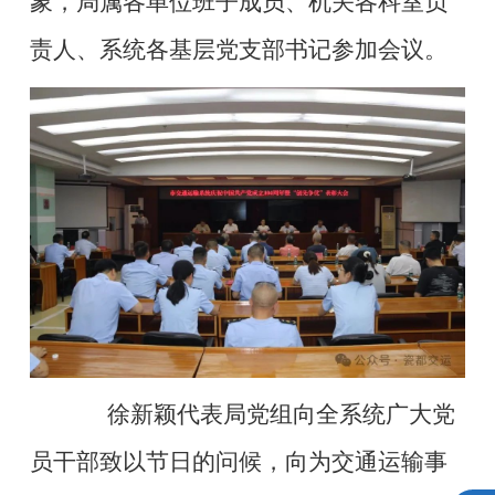
象，局属各单位班子成员
、
机关各科室负
责人、系统
各
基层
党支部书记参加
会议
。
徐新颖
代表
局
党组向全系统广大党
员干部致以节日的问候，向为
交通运输
事