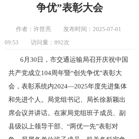
争优”表彰大会
作者：许世亮
发布时间：2025-07-01
09:53
访问量：
892次
6
月
30
日，市交通运输局召开庆祝中国
共产党成立
104周年暨“创先争优”表彰大
会，表彰
系统内
2024
—2025
年度先进集体
和先进个人。
局
党组书记、
局长徐新颖
出
席会议并
讲话
。
在家
局党组班子成员、副
县级以上领导干部、
“两优一先”表彰对