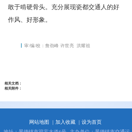
敢于啃硬骨头。充分展现瓷都交通人的好
作风、好形象。
丨
审/编/校：詹劲峰 许世亮
洪耀祖
相关文档：
相关附件：
网站地图
|
加入收藏
|
设为首页
地址：景德镇市迎宾大道6号
主办单位：景德镇市交通运