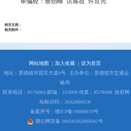
审编校：詹劲峰 洪耀祖 许世亮
相关文档：
相关附件：
网站地图
|
加入收藏
|
设为首页
地址：景德镇市迎宾大道6号
主办单位：景德镇市交通运
输局
联系电话：8578002 邮编：333000 传真：8578008
政府网
站标识码：3602000018
备案序号：
赣ICP备19008970号
赣公网安备 36020202000042号