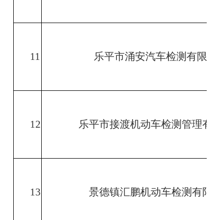
11
乐平市涌安汽车检测有限公
12
乐平市接渡机动车检测管理有
13
景德镇汇鹏机动车检测有限