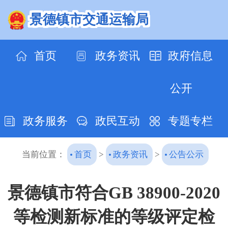
景德镇市交通运输局
首页
政务资讯
政府信息
公开
政务服务
政民互动
专题专栏
当前位置：
首页
>
政务资讯
>
公告公示
景德镇市符合GB 38900-2020
等检测新标准的等级评定检